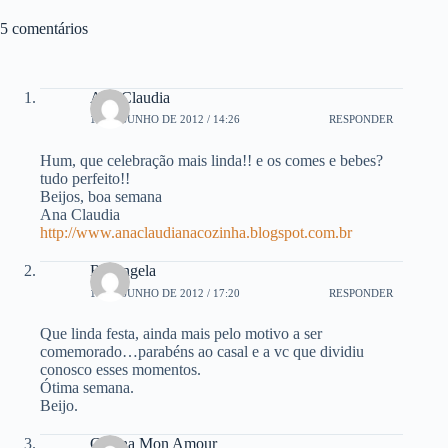
5 comentários
Ana Claudia
11 DE JUNHO DE 2012 / 14:26
RESPONDER
Hum, que celebração mais linda!! e os comes e bebes?
tudo perfeito!!
Beijos, boa semana
Ana Claudia
http://www.anaclaudianacozinha.blogspot.com.br
Rosangela
11 DE JUNHO DE 2012 / 17:20
RESPONDER
Que linda festa, ainda mais pelo motivo a ser
comemorado…parabéns ao casal e a vc que dividiu
conosco esses momentos.
Ótima semana.
Beijo.
Cucina Mon Amour