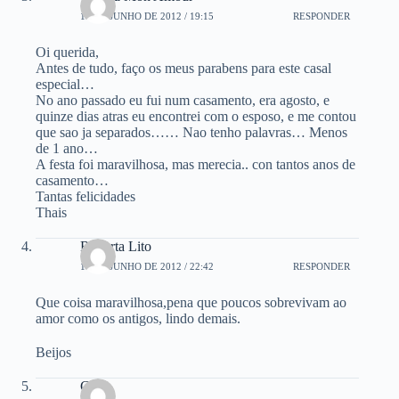
11 DE JUNHO DE 2012 / 19:15
RESPONDER
Oi querida,
Antes de tudo, faço os meus parabens para este casal
especial…
No ano passado eu fui num casamento, era agosto, e
quinze dias atras eu encontrei com o esposo, e me contou
que sao ja separados…… Nao tenho palavras… Menos
de 1 ano…
A festa foi maravilhosa, mas merecia.. con tantos anos de
casamento…
Tantas felicidades
Thais
Roberta Lito
11 DE JUNHO DE 2012 / 22:42
RESPONDER
Que coisa maravilhosa,pena que poucos sobrevivam ao
amor como os antigos, lindo demais.
Beijos
Gina