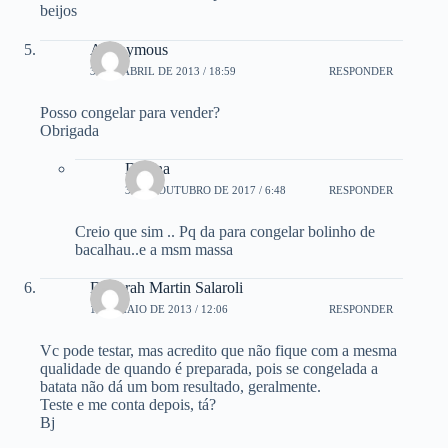
beijos
Anonymous
30 DE ABRIL DE 2013 / 18:59
RESPONDER
Posso congelar para vender?
Obrigada
Daiana
31 DE OUTUBRO DE 2017 / 6:48
RESPONDER
Creio que sim .. Pq da para congelar bolinho de
bacalhau..e a msm massa
Deborah Martin Salaroli
1 DE MAIO DE 2013 / 12:06
RESPONDER
Vc pode testar, mas acredito que não fique com a mesma
qualidade de quando é preparada, pois se congelada a
batata não dá um bom resultado, geralmente.
Teste e me conta depois, tá?
Bj