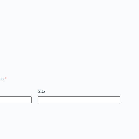
com
*
Site