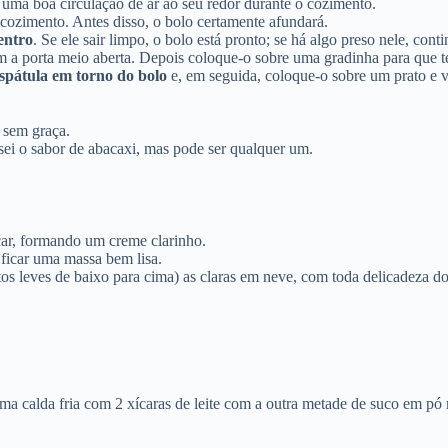
ir uma boa circulação de ar ao seu redor durante o cozimento.
cozimento. Antes disso, o bolo certamente afundará.
entro
. Se ele sair limpo, o bolo está pronto; se há algo preso nele, con
m a porta meio aberta. Depois coloque-o sobre uma gradinha para que ter
spátula em torno do bolo
e, em seguida, coloque-o sobre um prato e v
s sem graça.
ei o sabor de abacaxi, mas pode ser qualquer um.
úcar, formando um creme clarinho.
é ficar uma massa bem lisa.
os leves de baixo para cima) as claras em neve, com toda delicadeza 
a calda fria com 2 xícaras de leite com a outra metade de suco em pó 