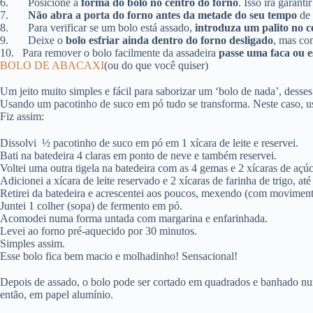
6.
Posicione a
forma do bolo no centro do forno
. Isso irá garant
7.
Não abra a porta do forno antes da metade do seu tempo
de 
8.
Para verificar se um bolo está assado,
introduza um palito no c
9.
Deixe o
bolo esfriar ainda dentro do forno desligado
, mas co
10.
Para remover o bolo facilmente da assadeira
passe uma faca ou e
BOLO DE ABACAXI
(ou do que você quiser)
Um jeito muito simples e fácil para saborizar um ‘bolo de nada’, desse
Usando um pacotinho de suco em pó tudo se transforma. Neste caso, us
Fiz assim:
Dissolvi ½ pacotinho de suco em pó em 1 xícara de leite e reservei.
Bati na batedeira 4 claras em ponto de neve e também reservei.
Voltei uma outra tigela na batedeira com as 4 gemas e 2 xícaras de aç
Adicionei a xícara de leite reservado e 2 xícaras de farinha de trigo, at
Retirei da batedeira e acrescentei aos poucos, mexendo (com moviment
Juntei 1 colher (sopa) de fermento em pó.
Acomodei numa forma untada com margarina e enfarinhada.
Levei ao forno pré-aquecido por 30 minutos.
Simples assim.
Esse bolo fica bem macio e molhadinho! Sensacional!
Depois de assado, o bolo pode ser cortado em quadrados e banhado num
então, em papel alumínio.