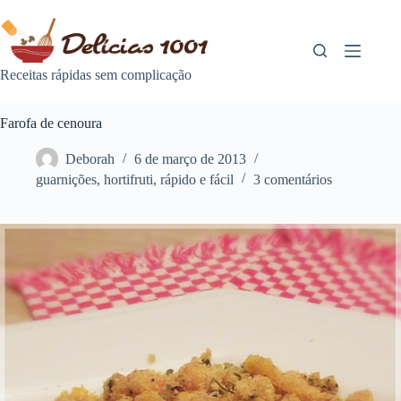
Pular
para
o
conteúdo
Receitas rápidas sem complicação
Farofa de cenoura
Deborah
6 de março de 2013
guarnições
,
hortifruti
,
rápido e fácil
3 comentários