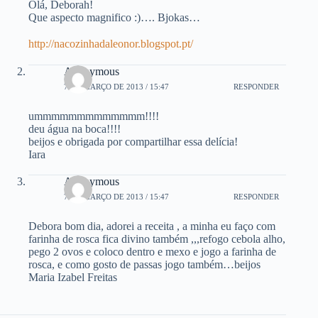
Olá, Deborah!
Que aspecto magnifico :)…. Bjokas…
http://nacozinhadaleonor.blogspot.pt/
Anonymous
7 DE MARÇO DE 2013 / 15:47
RESPONDER
ummmmmmmmmmmmm!!!!
deu água na boca!!!!
beijos e obrigada por compartilhar essa delícia!
Iara
Anonymous
7 DE MARÇO DE 2013 / 15:47
RESPONDER
Debora bom dia, adorei a receita , a minha eu faço com
farinha de rosca fica divino também ,,,refogo cebola alho,
pego 2 ovos e coloco dentro e mexo e jogo a farinha de
rosca, e como gosto de passas jogo também…beijos
Maria Izabel Freitas