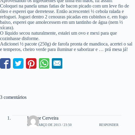
Aproveitando os ingredientes que tinha em mãos, fiz assim:
Coloquei na panela umas fatias de bacon picado com um leve fio de
óleo e esperei que derretesse. Então acrescentei ½ cebola ralada e
refoguei. Joguei dentro 2 cenouras picadas em cubinhos e, em fogo
baixo, esperei que amolecessem em um tantinho de água (nem ½
xícara).
O líquido secou naturalmente, estalei um ovo e mexi para que
cozinhasse disforme.
Adicionei ½ pacote (250g) de farofa pronta de mandioca, acertei o sal
e temperos, cheiro verde para iluminar e saborizar e … prá mesa já!
3 comentários
Leonor Cerveira
6 DE MARÇO DE 2013 / 23:50
RESPONDER