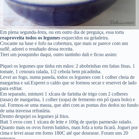
Em plena segunda-feira, ou em outro dia de preguiça, essa torta
reaproveita todos os legumes
esquecidos na geladeira.
Crocante na base e fofo na cobertura, que mais se parece com um
suflê, adorei o resultado dessa receita.
Tirei um pouquinho daqui, outro tantinho dali e ficou assim:
Piquei os legumes que tinha em mãos: 2 abobrinhas em fatias finas, 1
tomate, 1 cenoura ralada, 1/2 cebola bem picadinha.
Levei ao fogo, numa panela, todos os legumes com 1 colher cheia de
margarina e sal.Esperei o caldo que se formou secar e reservei de lado
para esfriar.
Em separado, misturei 1 xícara de farinha de trigo com 2 colheres
(rasas) de margarina, 1 colher (sopa) de fermento em pó (para bolo) e
sal. Formou-se uma massa, que abri com as pontas dos dedos no fundo
de uma travessa refratária.
Dentro despejei os legumes já frios.
Bati 3 ovos com 1 xícara de leite e 100g de queijo parmesão ralado.
Quanto mais os ovos forem batidos, mais fofa a torta ficará. Joguei por
cima e levei assar em forno 180C até que dourasse. Foram uns 20
minutos.