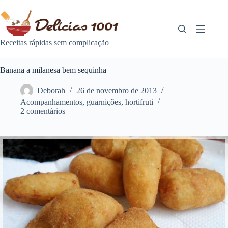
Pular
para
o
conteúdo
Receitas rápidas sem complicação
Banana a milanesa bem sequinha
Deborah
26 de novembro de 2013
Acompanhamentos
,
guarnições
,
hortifruti
2 comentários