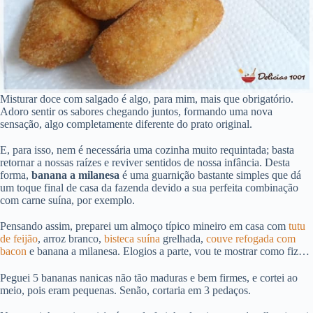
Misturar doce com salgado é algo, para mim, mais que obrigatório.
Adoro sentir os sabores chegando juntos, formando uma nova
sensação, algo completamente diferente do prato original.
E, para isso, nem é necessária uma cozinha muito requintada; basta
retornar a nossas raízes e reviver sentidos de nossa infância. Desta
forma,
banana a milanesa
é uma guarnição bastante simples que dá
um toque final de casa da fazenda devido a sua perfeita combinação
com carne suína, por exemplo.
Pensando assim, preparei um almoço típico mineiro em casa com
tutu
de feijão
, arroz branco,
bisteca suína
grelhada,
couve refogada com
bacon
e banana a milanesa. Elogios a parte, vou te mostrar como fiz…
Peguei 5 bananas nanicas não tão maduras e bem firmes, e cortei ao
meio, pois eram pequenas. Senão, cortaria em 3 pedaços.