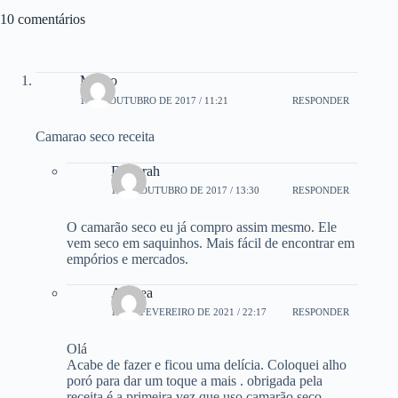
10 comentários
Mauro
10 DE OUTUBRO DE 2017 / 11:21
RESPONDER
Camarao seco receita
Deborah
10 DE OUTUBRO DE 2017 / 13:30
RESPONDER
O camarão seco eu já compro assim mesmo. Ele
vem seco em saquinhos. Mais fácil de encontrar em
empórios e mercados.
Andrea
19 DE FEVEREIRO DE 2021 / 22:17
RESPONDER
Olá
Acabe de fazer e ficou uma delícia. Coloquei alho
poró para dar um toque a mais . obrigada pela
receita é a primeira vez que uso camarão seco