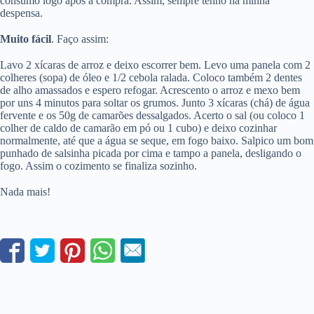
consumo logo após a compra. Assim, sempre tenho na minha
despensa.
Muito fácil
. Faço assim:
Lavo 2 xícaras de arroz e deixo escorrer bem. Levo uma panela com 2
colheres (sopa) de óleo e 1/2 cebola ralada. Coloco também 2 dentes
de alho amassados e espero refogar. Acrescento o arroz e mexo bem
por uns 4 minutos para soltar os grumos. Junto 3 xícaras (chá) de água
fervente e os 50g de camarões dessalgados. Acerto o sal (ou coloco 1
colher de caldo de camarão em pó ou 1 cubo) e deixo cozinhar
normalmente, até que a água se seque, em fogo baixo. Salpico um bom
punhado de salsinha picada por cima e tampo a panela, desligando o
fogo. Assim o cozimento se finaliza sozinho.
Nada mais!