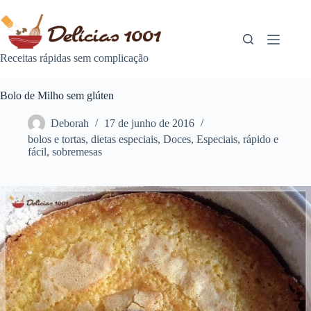
Pular
para
o
conteúdo
Receitas rápidas sem complicação
Bolo de Milho sem glúten
Deborah
17 de junho de 2016
bolos e tortas
,
dietas especiais
,
Doces
,
Especiais
,
rápido e
fácil
,
sobremesas