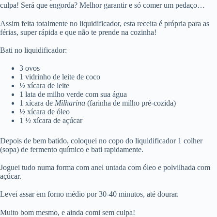
culpa! Será que engorda? Melhor garantir e só comer um pedaço…
Assim feita totalmente no liquidificador, esta receita é própria para as
férias, super rápida e que não te prende na cozinha!
Bati no liquidificador:
3 ovos
1 vidrinho de leite de coco
½ xícara de leite
1 lata de milho verde com sua água
1 xícara de
Milharina
(farinha de milho pré-cozida)
½ xícara de óleo
1 ½ xícara de açúcar
Depois de bem batido, coloquei no copo do liquidificador 1 colher
(sopa) de fermento químico e bati rapidamente.
Joguei tudo numa forma com anel untada com óleo e polvilhada com
açúcar.
Levei assar em forno médio por 30-40 minutos, até dourar.
Muito bom mesmo, e ainda comi sem culpa!