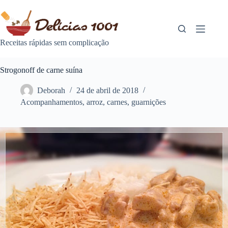
Pular
para
o
conteúdo
Receitas rápidas sem complicação
Strogonoff de carne suína
Deborah
24 de abril de 2018
Acompanhamentos
,
arroz
,
carnes
,
guarnições