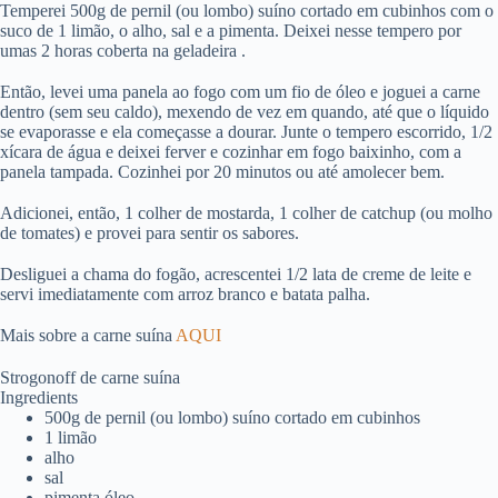
Temperei 500g de pernil (ou lombo) suíno cortado em cubinhos com o
suco de 1 limão, o alho, sal e a pimenta. Deixei nesse tempero por
umas 2 horas coberta na geladeira .
Então, levei uma panela ao fogo com um fio de óleo e joguei a carne
dentro (sem seu caldo), mexendo de vez em quando, até que o líquido
se evaporasse e ela começasse a dourar. Junte o tempero escorrido, 1/2
xícara de água e deixei ferver e cozinhar em fogo baixinho, com a
panela tampada. Cozinhei por 20 minutos ou até amolecer bem.
Adicionei, então, 1 colher de mostarda, 1 colher de catchup (ou molho
de tomates) e provei para sentir os sabores.
Desliguei a chama do fogão, acrescentei 1/2 lata de creme de leite e
servi imediatamente com arroz branco e batata palha.
Mais sobre a carne suína
AQUI
Strogonoff de carne suína
Ingredients
500g de pernil (ou lombo) suíno cortado em cubinhos
1 limão
alho
sal
pimenta óleo