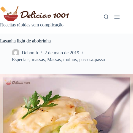
Pular
para
o
conteúdo
Receitas rápidas sem complicação
Lasanha light de abobrinha
Deborah
2 de maio de 2019
Especiais
,
massas
,
Massas
,
molhos
,
passo-a-passo