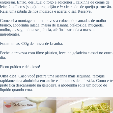
engrossar. Então, desliguei o fogo e adicionei 1 caixinha de creme de
leite, 2 colheres (sopa) de requeijão e ½ xícara de de queijo parmesão.
Ralei uma pitada de noz moscada e acertei o sal. Reservei.
Comecei a montagem numa travessa colocando camadas de molho
branco, abobrinha ralada, massa de lasanha pré-cozida, muçarela,
molho, … seguindo a sequência, até finalizar toda a massa e
ingredientes.
Foram umas 300g de massa de lasanha.
Fechei a travessa com filme plástico, levei na geladeira e assei no outro
dia.
Ficou prático e delicioso!
Uma dica
: Caso você prefira uma lasanha mais sequinha, refogue
rapidamente a abobrinha em azeite e alho antes de utilizá-la. Como este
prato fica descansando na geladeira, a abobrinha solta um pouco de
líquido quando crua.