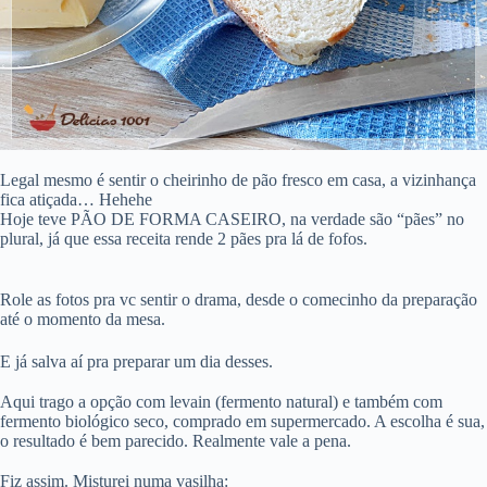
Legal mesmo é sentir o cheirinho de pão fresco em casa, a vizinhança
fica atiçada… Hehehe
Hoje teve PÃO DE FORMA CASEIRO, na verdade são “pães” no
plural, já que essa receita rende 2 pães pra lá de fofos.
⠀⠀⠀⠀⠀⠀⠀⠀⠀⠀
Role as fotos pra vc sentir o drama, desde o comecinho da preparação
até o momento da mesa.
E já salva aí pra preparar um dia desses. ⠀⠀⠀⠀⠀⠀⠀⠀⠀⠀
⠀⠀⠀⠀⠀⠀⠀⠀⠀⠀
Aqui trago a opção com levain (fermento natural) e também com
fermento biológico seco, comprado em supermercado. A escolha é sua,
o resultado é bem parecido. Realmente vale a pena.
Fiz assim. Misturei numa vasilha: