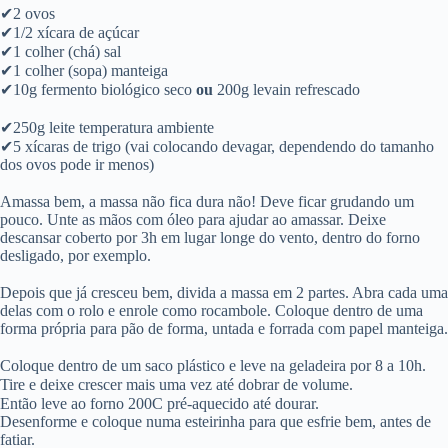
✔2 ovos
✔1/2 xícara de açúcar
✔1 colher (chá) sal
✔1 colher (sopa) manteiga
✔10g fermento biológico seco
ou
200g levain refrescado
⠀⠀⠀⠀⠀⠀⠀⠀⠀⠀
✔250g leite temperatura ambiente
✔5 xícaras de trigo (vai colocando devagar, dependendo do tamanho
dos ovos pode ir menos)
Amassa bem, a massa não fica dura não! Deve ficar grudando um
pouco. Unte as mãos com óleo para ajudar ao amassar. Deixe
descansar coberto por 3h em lugar longe do vento, dentro do forno
desligado, por exemplo.
Depois que já cresceu bem, divida a massa em 2 partes. Abra cada uma
delas com o rolo e enrole como rocambole. Coloque dentro de uma
forma própria para pão de forma, untada e forrada com papel manteiga.
Coloque dentro de um saco plástico e leve na geladeira por 8 a 10h.
Tire e deixe crescer mais uma vez até dobrar de volume.⠀
Então leve ao forno 200C pré-aquecido até dourar. ⠀⠀⠀⠀⠀⠀⠀⠀⠀⠀
Desenforme e coloque numa esteirinha para que esfrie bem, antes de
fatiar.