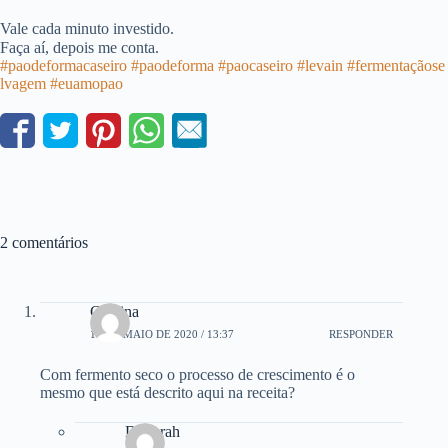
Vale cada minuto investido.
Faça aí, depois me conta. ⠀⠀⠀⠀⠀⠀⠀⠀⠀⠀
#paodeformacaseiro
#paodeforma
#paocaseiro
#levain
#fermentaçãose
lvagem
#euamopao
2 comentários
Cristina
15 DE MAIO DE 2020 / 13:37
RESPONDER
Com fermento seco o processo de crescimento é o
mesmo que está descrito aqui na receita?
Deborah