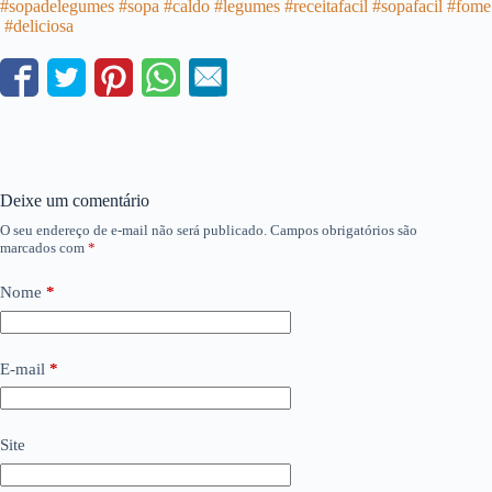
#sopadelegumes
#sopa
#caldo
#legumes
#receitafacil
#sopafacil
#fome
#deliciosa
Deixe um comentário
O seu endereço de e-mail não será publicado.
Campos obrigatórios são
marcados com
*
Nome
*
E-mail
*
Site