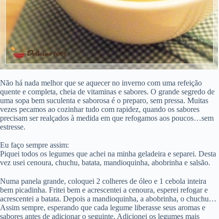
Não há nada melhor que se aquecer no inverno com uma refeição
quente e completa, cheia de vitaminas e sabores. O grande segredo de
uma sopa bem suculenta e saborosa é o preparo, sem pressa. Muitas
vezes pecamos ao cozinhar tudo com rapidez, quando os sabores
precisam ser realçados à medida em que refogamos aos poucos…sem
estresse.
Eu faço sempre assim:
Piquei todos os legumes que achei na minha geladeira e separei. Desta
vez usei cenoura, chuchu, batata, mandioquinha, abobrinha e salsão.
Numa panela grande, coloquei 2 colheres de óleo e 1 cebola inteira
bem picadinha. Fritei bem e acrescentei a cenoura, esperei refogar e
acrescentei a batata. Depois a mandioquinha, a abobrinha, o chuchu…
Assim sempre, esperando que cada legume liberasse seus aromas e
sabores antes de adicionar o seguinte. Adicionei os legumes mais