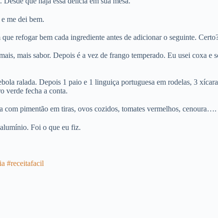
. Desde que haja essa delícia em sua mesa.
a e me dei bem.
 refogar bem cada ingrediente antes de adicionar o seguinte. Certo
mais, mais sabor. Depois é a vez de frango temperado. Eu usei coxa e
a ralada. Depois 1 paio e 1 linguiça portuguesa em rodelas, 3 xícaras
o verde fecha a conta.
a com pimentão em tiras, ovos cozidos, tomates vermelhos, cenoura…. o
lumínio. Foi o que eu fiz.
ia
#receitafacil