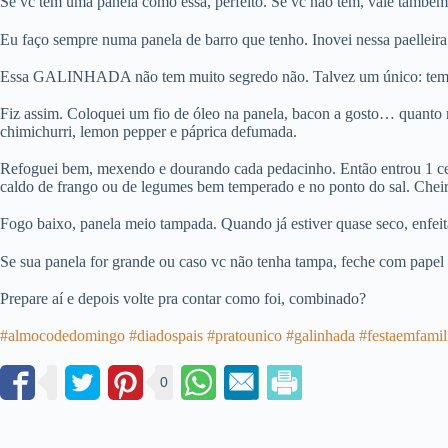
Se vc tem uma panela como essa, perfeito. Se vc não tem, vale também
Eu faço sempre numa panela de barro que tenho. Inovei nessa paelleir
Essa GALINHADA não tem muito segredo não. Talvez um único: tem que
Fiz assim. Coloquei um fio de óleo na panela, bacon a gosto… quanto 
chimichurri, lemon pepper e páprica defumada.
Refoguei bem, mexendo e dourando cada pedacinho. Então entrou 1 cebol
caldo de frango ou de legumes bem temperado e no ponto do sal. Cheir
Fogo baixo, panela meio tampada. Quando já estiver quase seco, enfeit
Se sua panela for grande ou caso vc não tenha tampa, feche com papel a
Prepare aí e depois volte pra contar como foi, combinado?
#almocodedomingo
#diadospais
#pratounico
#galinhada
#festaemfamil
0