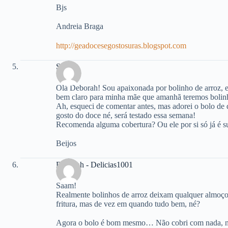
Bjs
Andreia Braga
http://geadocesegostosuras.blogspot.com
Saam!
Olá Deborah! Sou apaixonada por bolinho de arroz, e
bem claro para minha mãe que amanhã teremos bolinho
Ah, esqueci de comentar antes, mas adorei o bolo de 
gosto do doce né, será testado essa semana!
Recomenda alguma cobertura? Ou ele por si só já é su
Beijos
Deborah - Delicias1001
Saam!
Realmente bolinhos de arroz deixam qualquer almoço
fritura, mas de vez em quando tudo bem, né?
Agora o bolo é bom mesmo… Não cobri com nada, não