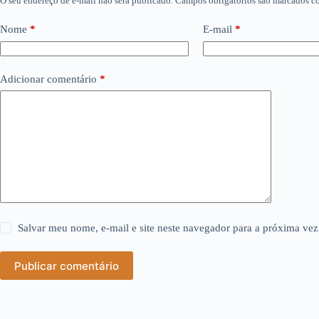
O seu endereço de e-mail não será publicado.
Campos obrigatórios são marcados 
Nome
*
E-mail
*
Adicionar comentário
*
Salvar meu nome, e-mail e site neste navegador para a próxima vez
Publicar comentário