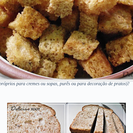
próprios para cremes ou sopas, purês ou para decoração de pratos
)?