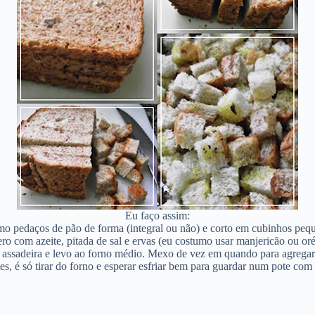
Eu faço assim:
o pedaços de pão de forma (integral ou não) e corto em cubinhos peq
o com azeite, pitada de sal e ervas (eu costumo usar manjericão ou or
sadeira e levo ao forno médio. Mexo de vez em quando para agregar
s, é só tirar do forno e esperar esfriar bem para guardar num pote com