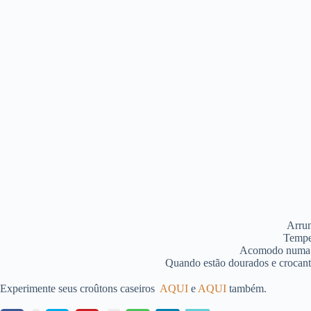
Arrum
Temper
Acomodo numa as
Quando estão dourados e crocante
Experimente seus croûtons caseiros
AQUI
e
AQUI
também.