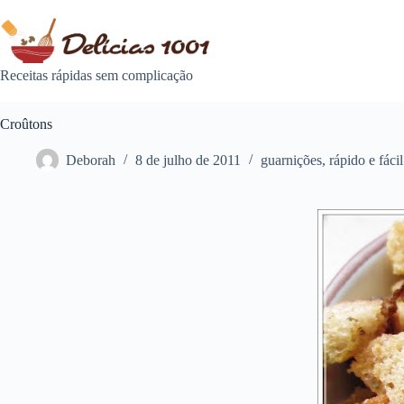
Pular
para
o
conteúdo
Receitas rápidas sem complicação
Croûtons
Deborah
8 de julho de 2011
guarnições
,
rápido e fácil