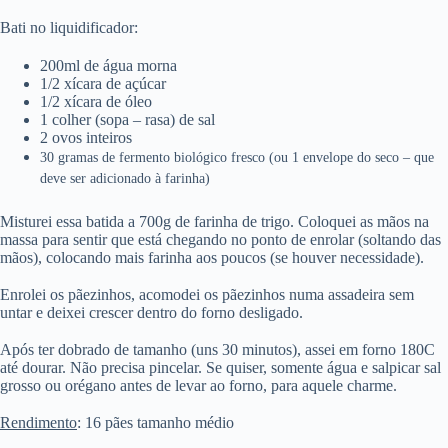
Bati no liquidificador:
200ml de água morna
1/2 xícara de açúcar
1/2 xícara de óleo
1 colher (sopa – rasa) de sal
2 ovos inteiros
30 gramas de fermento biológico fresco (ou 1 envelope do seco – que
deve ser adicionado à farinha)
Misturei essa batida a 700g de farinha de trigo. Coloquei as mãos na
massa para sentir que está chegando no ponto de enrolar (soltando das
mãos), colocando mais farinha aos poucos (se houver necessidade).
Enrolei os pãezinhos, acomodei os pãezinhos numa assadeira sem
untar e deixei crescer dentro do forno desligado.
Após ter dobrado de tamanho (uns 30 minutos), assei em forno 180C
até dourar. Não precisa pincelar. Se quiser, somente água e salpicar sal
grosso ou orégano antes de levar ao forno, para aquele charme.
Rendimento
: 16 pães tamanho médio