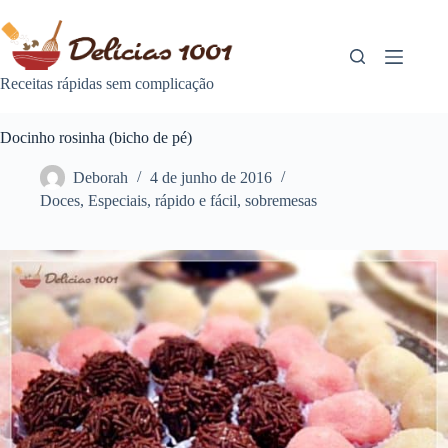
Pular
para
o
conteúdo
Receitas rápidas sem complicação
Docinho rosinha (bicho de pé)
Deborah
4 de junho de 2016
Doces
,
Especiais
,
rápido e fácil
,
sobremesas