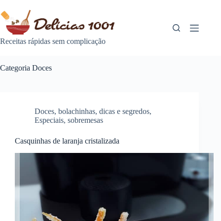
Pular
para
o
conteúdo
Receitas rápidas sem complicação
Categoria
Doces
Doces
,
bolachinhas
,
dicas e segredos
,
Especiais
,
sobremesas
Casquinhas de laranja cristalizada