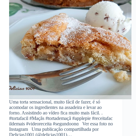
Uma torta sensacional, muito fácil de fazer, é só
acomodar os ingredientes na assadeira e levar ao
forno. Assistindo ao vídeo fica muito mais fácil. .
#tortafacil #Maçãs #tortademaçã #applepie #receitafac
ildemais #videoreceita #segundoonɑ Ver essa foto no
Instagram Uma publicação compartilhada por
Delicias1001 (@delicias1001)…