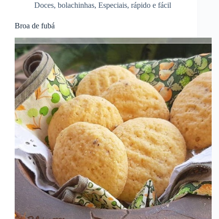
Doces
,
bolachinhas
,
Especiais
,
rápido e fácil
Broa de fubá