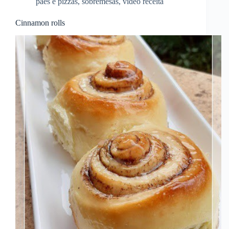
pães e pizzas
,
sobremesas
,
video receita
Cinnamon rolls