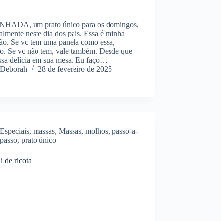
HADA, um prato único para os domingos,
almente neste dia dos pais. Essa é minha
tão. Se vc tem uma panela como essa,
to. Se vc não tem, vale também. Desde que
essa delícia em sua mesa. Eu faço…
Deborah
28 de fevereiro de 2025
Especiais
,
massas
,
Massas
,
molhos
,
passo-a-
passo
,
prato único
i de ricota