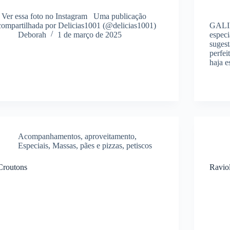
Ver essa foto no Instagram Uma publicação
compartilhada por Delicias1001 (@delicias1001)
GALIN
Deborah
1 de março de 2025
especi
suges
perfei
haja 
Acompanhamentos
,
aproveitamento
,
Especiais
,
Massas
,
pães e pizzas
,
petiscos
Croutons
Raviol