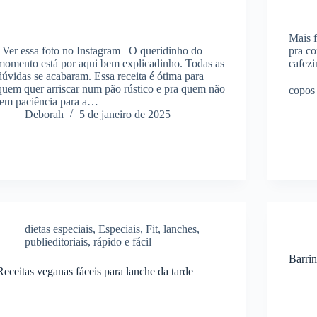
Mais f
Ver essa foto no Instagram O queridinho do
pra c
momento está por aqui bem explicadinho. Todas as
cafezi
dúvidas se acabaram. Essa receita é ótima para
⠀⠀⠀⠀
quem quer arriscar num pão rústico e pra quem não
copos
tem paciência para a…
Deborah
5 de janeiro de 2025
dietas especiais
,
Especiais
,
Fit
,
lanches
,
publieditoriais
,
rápido e fácil
Barrin
Receitas veganas fáceis para lanche da tarde