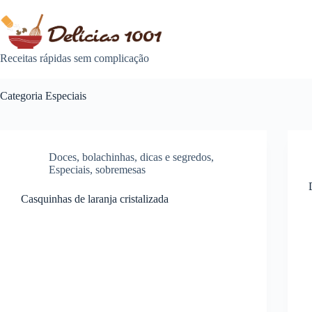
Pular
para
o
conteúdo
Receitas rápidas sem complicação
Categoria
Especiais
Doces
,
bolachinhas
,
dicas e segredos
,
Especiais
,
sobremesas
Casquinhas de laranja cristalizada