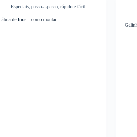
Especiais
,
passo-a-passo
,
rápido e fácil
Tábua de frios – como montar
Galin