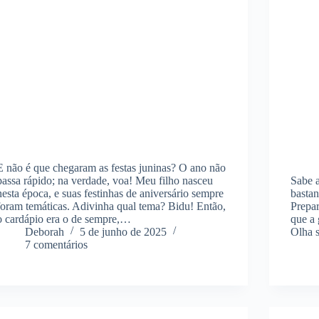
E não é que chegaram as festas juninas? O ano não
passa rápido; na verdade, voa! Meu filho nasceu
Sabe a
nesta época, e suas festinhas de aniversário sempre
bastan
foram temáticas. Adivinha qual tema? Bidu! Então,
Prepa
o cardápio era o de sempre,…
que a 
Deborah
5 de junho de 2025
Olha 
7 comentários