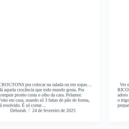
CROUTONS pra colocar na salada ou em sopas…
Ver e
dá aquela crocância que todo mundo gosta. Pra
RICOT
comprar pronto custa o olho da cara. Pelamor.
adoro 
Feito em casa, usando só 3 fatias de pão de forma,
o trig
tá resolvido. É só cortar…
prepa
Deborah
24 de fevereiro de 2025