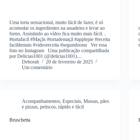
Uma torta sensacional, muito fácil de fazer, é só
acomodar os ingredientes na assadeira e levar ao
forno. Assistindo ao vídeo fica muito mais fácil. .
#tortafacil #Maçãs #tortademaçã #applepie #receita
facildemais #videoreceita #segundoonɑ Ver essa
foto no Instagram Uma publicação compartilhada
por Delicias1001 (@delicias1001)…
Deborah
20 de fevereiro de 2025
Um comentário
Acompanhamentos
,
Especiais
,
Massas
,
pães
e pizzas
,
petiscos
,
rápido e fácil
Bruschetta