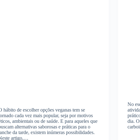
No esc
O hábito de escolher opções veganas tem se
ativid
tornado cada vez mais popular, seja por motivos
prátic
éticos, ambientais ou de saúde. E para aqueles que
dia. O
buscam alternativas saborosas e práticas para o
carboi
lanche da tarde, existem inúmeras possibilidades.
Neste artigo,…