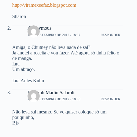
http://viramexeefaz.blogspot.com
Sharon
Anonymous
12 DE SETEMBRO DE 2012 / 18:07
RESPONDER
Amiga, o Chutney não leva nada de sal?
Já anotei a receita e vou fazer. Até agora só tinha feito o
de manga.
Iara
Um abraço.
Iara Antes Kuhn
Deborah Martin Salaroli
12 DE SETEMBRO DE 2012 / 18:08
RESPONDER
Não leva sal mesmo. Se vc quiser coloque só um
pouquinho,
Bjs