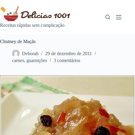
Pular
para
o
conteúdo
Receitas rápidas sem complicação
Chutney de Maçãs
Deborah
29 de dezembro de 2011
carnes
,
guarnições
3 comentários