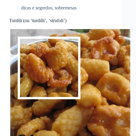
dicas e segredos
,
sobremesas
Tordili (ou ‘turdilli’, ‘strufoli’)