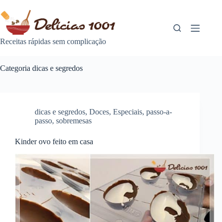
Pular
para
o
conteúdo
Receitas rápidas sem complicação
Categoria
dicas e segredos
dicas e segredos
,
Doces
,
Especiais
,
passo-a-
passo
,
sobremesas
Kinder ovo feito em casa