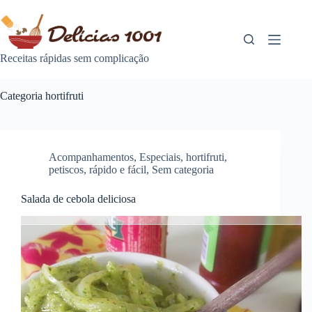
Pular
para
o
conteúdo
Receitas rápidas sem complicação
Categoria
hortifruti
Acompanhamentos
,
Especiais
,
hortifruti
,
petiscos
,
rápido e fácil
,
Sem categoria
Salada de cebola deliciosa