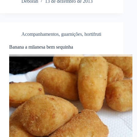
Deborah
13 de dezembro de 2013
Acompanhamentos
,
guarnições
,
hortifruti
Banana a milanesa bem sequinha