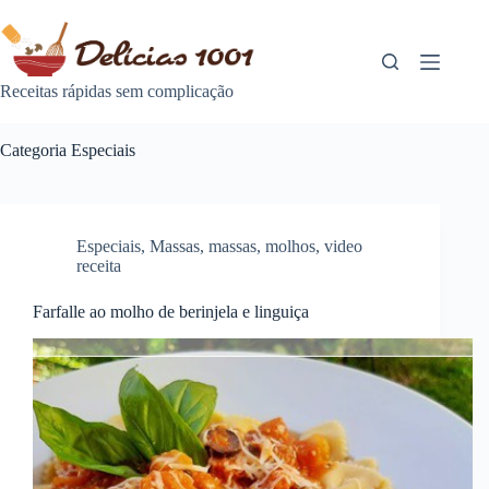
Pular
para
o
conteúdo
Receitas rápidas sem complicação
Categoria
Especiais
Especiais
,
Massas
,
massas
,
molhos
,
video
receita
Farfalle ao molho de berinjela e linguiça