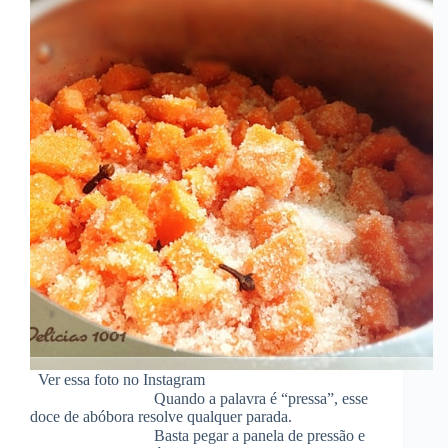
Ver essa foto no Instagram ⠀⠀⠀⠀⠀⠀⠀⠀⠀⠀
⠀⠀⠀⠀⠀⠀⠀⠀⠀⠀ Quando a palavra é “pressa”, esse
doce de abóbora resolve qualquer parada.
⠀⠀⠀⠀⠀⠀⠀⠀⠀⠀ Basta pegar a panela de pressão e